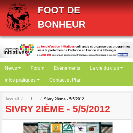
Panneau de gestion des cookies
FOOT DE
BONHEUR
News
Forum
Evénements
La vie du club
infos pratiques
Contact et Plan
Accueil
Sivry 2ième - 5/5/2012
SIVRY 2IÈME - 5/5/2012