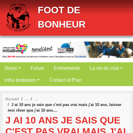
Panneau de gestion des cookies
FOOT DE
BONHEUR
News
Forum
Evénements
La vie du club
infos pratiques
Contact et Plan
Accueil
J ai 10 ans je sais que c'est pas vrai mais j'ai 10 ans, laisser
moi rêver que j'ai 10 ans....
J AI 10 ANS JE SAIS QUE
C'EST PAS VRAI MAIS J'AI