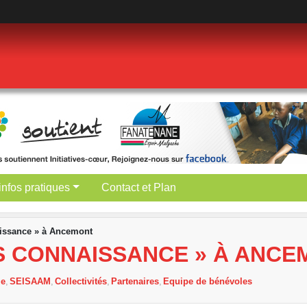
infos pratiques
Contact et Plan
aissance » à Ancemont
ONS CONNAISSANCE » À ANC
le
SEISAAM
Collectivités
Partenaires
Equipe de bénévoles