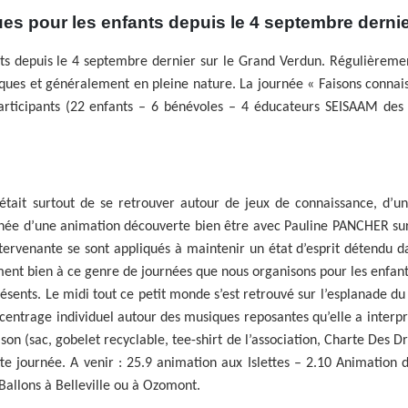
ues pour les enfants depuis le 4 septembre derni
ants depuis le 4 septembre dernier sur le Grand Verdun. Régulièreme
sques et généralement en pleine nature. La journée « Faisons connai
rticipants (22 enfants – 6 bénévoles – 4 éducateurs SEISAAM des I
tait surtout de se retrouver autour de jeux de connaissance, d’u
 année d’une animation découverte bien être avec Pauline PANCHER sur
tervenante se sont appliqués à maintenir un état d’esprit détendu d
ment bien à ce genre de journées que nous organisons pour les enfants
ésents. Le midi tout ce petit monde s’est retrouvé sur l’esplanade du
entrage individuel autour des musiques reposantes qu’elle a interp
son (sac, gobelet recyclable, tee-shirt de l’association, Charte Des 
tte journée. A venir : 25.9 animation aux Islettes – 2.10 Animation
Ballons à Belleville ou à Ozomont.