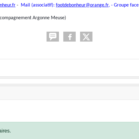
heur.fr
-
Mail (associatif):
footdebonheur@orange.fr
, - Groupe fac
d’Accompagnement Argonne Meuse)
ires.