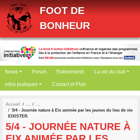
Panneau de gestion des cookies
FOOT DE
BONHEUR
News
Forum
Evénements
La vie du club
infos pratiques
Contact et Plan
Accueil
5/4 - Journée nature à Eix animée par les jeunes du lieu de vie
EIXISTER.
5/4 - JOURNÉE NATURE À
EIX ANIMÉE PAR LES