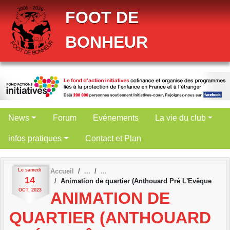
Panneau de gestion des cookies
FOOT DE
BONHEUR
News
Forum
Evénements
La vie du club
infos pratiques
Contact et Plan
Le
samedi
Accueil
14
Animation de quartier (Anthouard Pré L'Evêque
OCT.
2023
ANIMATION DE
QUARTIER (ANTHOUARD