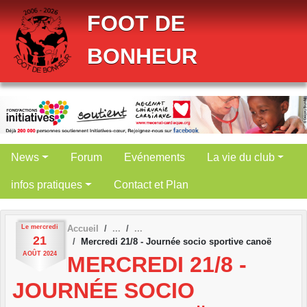
Panneau de gestion des cookies
FOOT DE
BONHEUR
News
Forum
Evénements
La vie du club
infos pratiques
Contact et Plan
Le
mercredi
Accueil
21
Mercredi 21/8 - Journée socio sportive canoë
AOÛT
2024
MERCREDI 21/8 -
JOURNÉE SOCIO